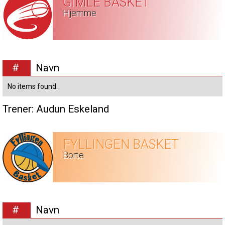
GIMLE BASKET
Hjemme
#
Navn
No items found.
Trener:
Audun Eskeland
FYLLINGEN BASKET
Borte
#
Navn