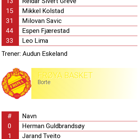
13
Reidar Sivert Greve
15
Mikkel Kolstad
31
Milovan Savic
44
Espen Fjærestad
33
Leo Lima
Trener:
Audun Eskeland
FRØYA BASKET
Borte
#
Navn
0
Herman Guldbrandsøy
1
Jarand Tveito