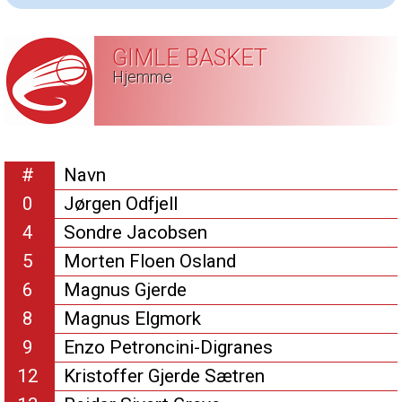
GIMLE BASKET
Hjemme
#
Navn
0
Jørgen Odfjell
4
Sondre Jacobsen
5
Morten Floen Osland
6
Magnus Gjerde
8
Magnus Elgmork
9
Enzo Petroncini-Digranes
12
Kristoffer Gjerde Sætren