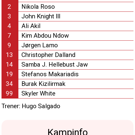
2
Nikola Roso
3
John Knight lll
4
Ali Akil
7
Kim Abdou Ndow
9
Jørgen Lamo
13
Christopher Dalland
14
Samba J. Hellebust Jaw
19
Stefanos Makariadis
34
Burak Kizilirmak
99
Skyler White
Trener:
Hugo Salgado
Kampinfo