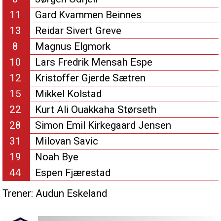
11
Gard Kvammen Beinnes
13
Reidar Sivert Greve
8
Magnus Elgmork
10
Lars Fredrik Mensah Espe
12
Kristoffer Gjerde Sætren
15
Mikkel Kolstad
22
Kurt Ali Ouakkaha Størseth
28
Simon Emil Kirkegaard Jensen
31
Milovan Savic
19
Noah Bye
44
Espen Fjærestad
Trener:
Audun Eskeland