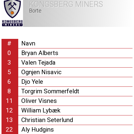
KONGSBERG MINERS
Borte
#
Navn
0
Bryan Alberts
3
Valen Tejada
5
Ognjen Nisavic
6
Djo Yele
8
Torgrim Sommerfeldt
11
Oliver Visnes
12
William Lybæk
13
Christian Seterlund
22
Aly Hudgins