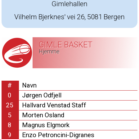
Gimlehallen
Vilhelm Bjerknes' vei 26, 5081 Bergen
GIMLE BASKET
Hjemme
#
Navn
0
Jørgen Odfjell
25
Hallvard Venstad Staff
5
Morten Osland
8
Magnus Elgmork
9
Enzo Petroncini-Digranes