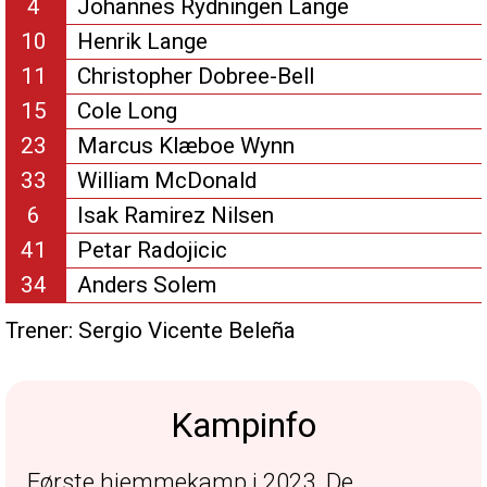
4
Johannes Rydningen Lange
10
Henrik Lange
11
Christopher Dobree-Bell
15
Cole Long
23
Marcus Klæboe Wynn
33
William McDonald
6
Isak Ramirez Nilsen
41
Petar Radojicic
34
Anders Solem
Trener:
Sergio Vicente Beleña
Kampinfo
Første hjemmekamp i 2023. De