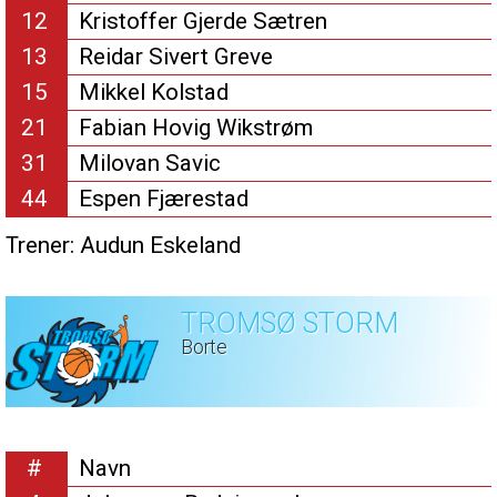
12
Kristoffer Gjerde Sætren
13
Reidar Sivert Greve
15
Mikkel Kolstad
21
Fabian Hovig Wikstrøm
31
Milovan Savic
44
Espen Fjærestad
Trener:
Audun Eskeland
TROMSØ STORM
Borte
#
Navn