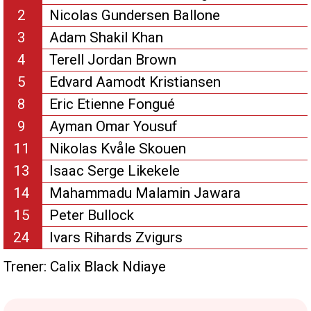
2
Nicolas Gundersen Ballone
3
Adam Shakil Khan
4
Terell Jordan Brown
5
Edvard Aamodt Kristiansen
8
Eric Etienne Fongué
9
Ayman Omar Yousuf
11
Nikolas Kvåle Skouen
13
Isaac Serge Likekele
14
Mahammadu Malamin Jawara
15
Peter Bullock
24
Ivars Rihards Zvigurs
Trener:
Calix Black Ndiaye