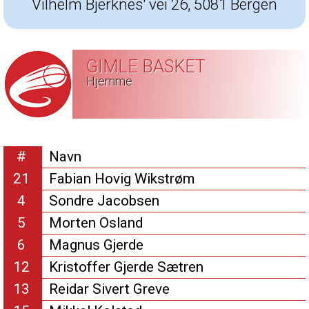
Vilhelm Bjerknes' vei 26, 5081 Bergen
GIMLE BASKET
Hjemme
#
Navn
21
Fabian Hovig Wikstrøm
4
Sondre Jacobsen
5
Morten Osland
6
Magnus Gjerde
12
Kristoffer Gjerde Sætren
13
Reidar Sivert Greve