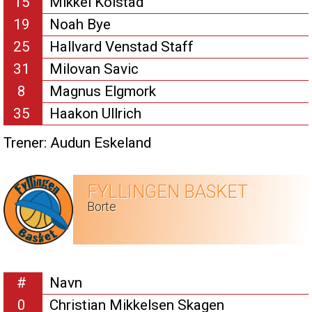
15
Mikkel Kolstad
19
Noah Bye
25
Hallvard Venstad Staff
31
Milovan Savic
8
Magnus Elgmork
35
Haakon Ullrich
Trener:
Audun Eskeland
FYLLINGEN BASKET
Borte
#
Navn
0
Christian Mikkelsen Skagen