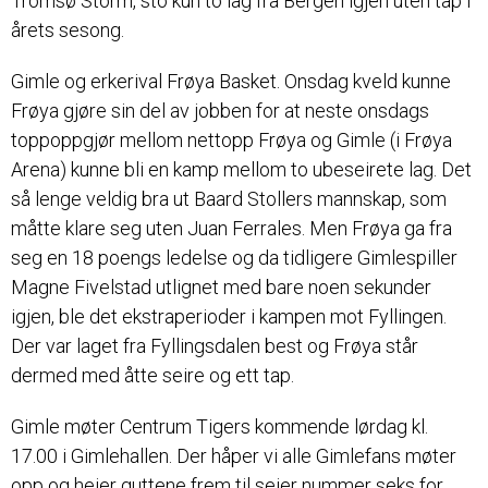
Tromsø Storm, sto kun to lag fra Bergen igjen uten tap i
årets sesong.
Gimle og erkerival Frøya Basket. Onsdag kveld kunne
Frøya gjøre sin del av jobben for at neste onsdags
toppoppgjør mellom nettopp Frøya og Gimle (i Frøya
Arena) kunne bli en kamp mellom to ubeseirete lag. Det
så lenge veldig bra ut Baard Stollers mannskap, som
måtte klare seg uten Juan Ferrales. Men Frøya ga fra
seg en 18 poengs ledelse og da tidligere Gimlespiller
Magne Fivelstad utlignet med bare noen sekunder
igjen, ble det ekstraperioder i kampen mot Fyllingen.
Der var laget fra Fyllingsdalen best og Frøya står
dermed med åtte seire og ett tap.
Gimle møter Centrum Tigers kommende lørdag kl.
17.00 i Gimlehallen. Der håper vi alle Gimlefans møter
opp og heier guttene frem til seier nummer seks for