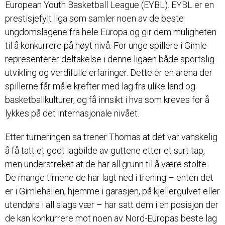
European Youth Basketball League (EYBL). EYBL er en
prestisjefylt liga som samler noen av de beste
ungdomslagene fra hele Europa og gir dem muligheten
til å konkurrere på høyt nivå. For unge spillere i Gimle
representerer deltakelse i denne ligaen både sportslig
utvikling og verdifulle erfaringer. Dette er en arena der
spillerne får måle krefter med lag fra ulike land og
basketballkulturer, og få innsikt i hva som kreves for å
lykkes på det internasjonale nivået.
Etter turneringen sa trener Thomas at det var vanskelig
å få tatt et godt lagbilde av guttene etter et surt tap,
men understreket at de har all grunn til å være stolte.
De mange timene de har lagt ned i trening – enten det
er i Gimlehallen, hjemme i garasjen, på kjellergulvet eller
utendørs i all slags vær – har satt dem i en posisjon der
de kan konkurrere mot noen av Nord-Europas beste lag