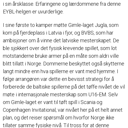
i sin årsklasse. Erfaringene og lærdommene fra denne
EYBL-helgen er uvurderlige.
I sine første to kamper møtte Gimle-laget Jugla, som
kom på fjerdeplass i Latvia i fjor, og BVBS, som har
ambisjoner om å vinne det latviske mesterskapet. De
ble sjokkert over det fysisk krevende spillet, som lot
motstanderne bruke armer på en måte som aldri ville
blitt tillatt i Norge. Dommerne beskyttet også skytterne
langt mindre enn hva spillerne er vant med hjemme. I
følge arrangøren var dette en bevisst strategi for å
forberede de baltiske spillerne på det tøffe nivået de vil
møte i internasjonale mesterskap som U16-EM. Selv
om Gimle-laget er vant til tøft spill i Scania og
Copenhagen Invitational, var nivået her på et helt annet
plan, og det reiser spørsmål om hvorfor Norge ikke
tillater samme fysiske nivå. Til tross for at denne