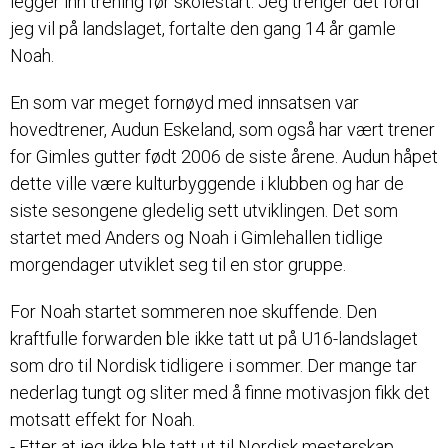
legger inn trening før skolestart. Jeg trenger det fordi
jeg vil på landslaget, fortalte den gang 14 år gamle
Noah.
En som var meget fornøyd med innsatsen var
hovedtrener, Audun Eskeland, som også har vært trener
for Gimles gutter født 2006 de siste årene. Audun håpet
dette ville være kulturbyggende i klubben og har de
siste sesongene gledelig sett utviklingen. Det som
startet med Anders og Noah i Gimlehallen tidlige
morgendager utviklet seg til en stor gruppe.
For Noah startet sommeren noe skuffende. Den
kraftfulle forwarden ble ikke tatt ut på U16-landslaget
som dro til Nordisk tidligere i sommer. Der mange tar
nederlag tungt og sliter med å finne motivasjon fikk det
motsatt effekt for Noah.
- Etter at jeg ikke ble tatt ut til Nordisk mesterskap