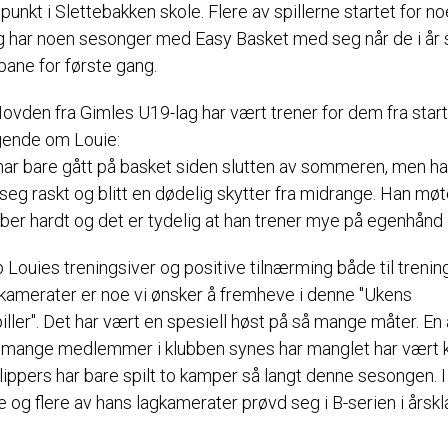
unkt i Slettebakken skole. Flere av spillerne startet for no
g har noen sesonger med Easy Basket med seg når de i år s
bane for første gang.
ovden fra Gimles U19-lag har vært trener for dem fra star
lgende om Louie:
 har bare gått på basket siden slutten av sommeren, men ha
 seg raskt og blitt en dødelig skytter fra midrange. Han møte
bber hardt og det er tydelig at han trener mye på egenhånd
 Louies treningsiver og positive tilnærming både til trenin
gkamerater er noe vi ønsker å fremheve i denne "Ukens
ller". Det har vært en spesiell høst på så mange måter. En
 mange medlemmer i klubben synes har manglet har vært 
ippers har bare spilt to kamper så langt denne sesongen. I 
e og flere av hans lagkamerater prøvd seg i B-serien i årsk