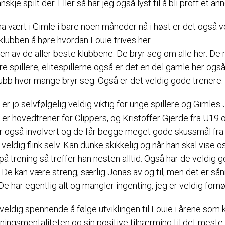
nskje spilt der. Eller så har jeg også lyst til å bli proff et an
ha vært i Gimle i bare noen måneder nå i høst er det også v
klubben å høre hvordan Louie trives her.
 en av de aller beste klubbene. De bryr seg om alle her. De 
e spillere, elitespillerne også er det en del gamle her også
klubb hvor mange bryr seg. Også er det veldig gode trenere.
er jo selvfølgelig veldig viktig for unge spillere og Gimles
er hovedtrener for Clippers, og Kristoffer Gjerde fra U19 
 også involvert og de får begge meget gode skussmål fra 
 veldig flink selv. Kan dunke skikkelig og når han skal vise o
på trening så treffer han nesten alltid. Også har de veldig 
 De kan være streng, særlig Jonas av og til, men det er sån
De har egentlig alt og mangler ingenting, jeg er veldig forn
 veldig spennende å følge utviklingen til Louie i årene som
ningsmentaliteten og sin positive tilnærming til det meste 