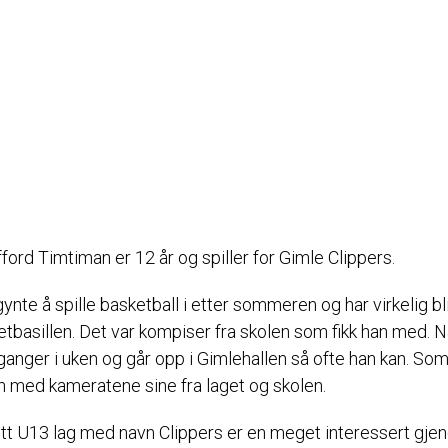
ford Timtiman er 12 år og spiller for Gimle Clippers.
nte å spille basketball i etter sommeren og har virkelig blit
etbasillen. Det var kompiser fra skolen som fikk han med. N
ganger i uken og går opp i Gimlehallen så ofte han kan. Som
med kameratene sine fra laget og skolen.
itt U13 lag med navn Clippers er en meget interessert gje