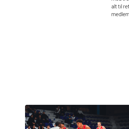
alt til 
medlemm