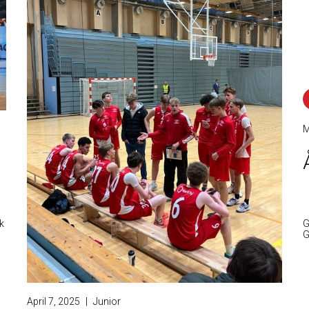
M
k
G
G
April 7, 2025
|
Junior