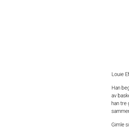
Louie Ef
Han begy
av bask
han tre 
sammen 
Gimle s