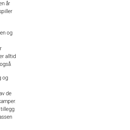
en år
piller
ten og
r
r alltid
 også.
g og
 av de
kamper.
tillegg
lassen