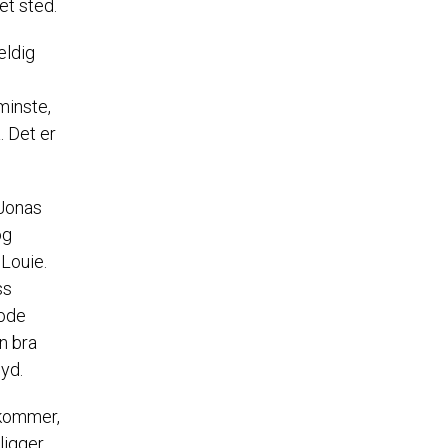
net sted.
eldig
minste,
. Det er
 Jonas
og
Louie.
ss
gode
n bra
øyd.
 kommer,
ligger