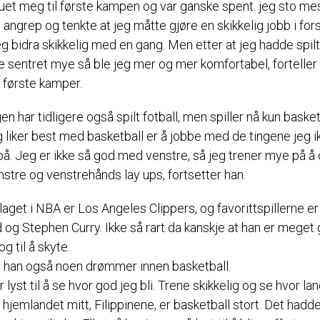
ruet meg til første kampen og var ganske spent. jeg sto mes
i angrep og tenkte at jeg måtte gjøre en skikkelig jobb i for
g bidra skikkelig med en gang. Men etter at jeg hadde spilt 
e sentret mye så ble jeg mer og mer komfortabel, forteller
 første kamper.
en har tidligere også spilt fotball, men spiller nå kun basket
g liker best med basketball er å jobbe med de tingene jeg i
på. Jeg er ikke så god med venstre, så jeg trener mye på å 
stre og venstrehånds lay ups, fortsetter han.
laget i NBA er Los Angeles Clippers, og favorittspillerne e
 og Stephen Curry. Ikke så rart da kanskje at han er meget 
og til å skyte.
r han også noen drømmer innen basketball.
r lyst til å se hvor god jeg bli. Trene skikkelig og se hvor la
I hjemlandet mitt, Filippinene, er basketball stort. Det hadd