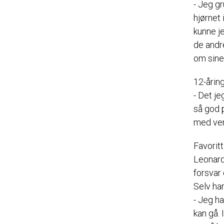
- Jeg g
hjørnet 
kunne je
de andr
om sine
12-åring
- Det je
så god 
med ven
Favoritt
Leonard
forsvar 
Selv ha
- Jeg ha
kan gå. 