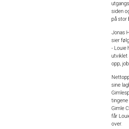
utgangsp
siden o
på stor 
Jonas H
sier fø
- Louie
utviklet
opp, jo
Nettopp
sine la
Gimlespi
tingene
Gimle Cl
får Loui
over.