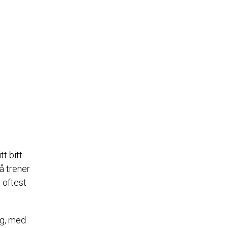
t bitt
å trener
 oftest
ng, med