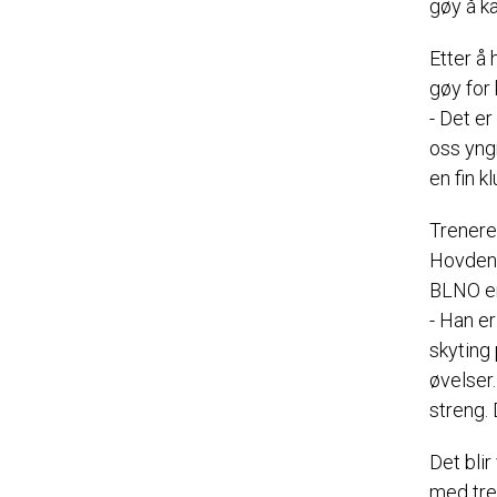
gøy å ka
Etter å 
gøy for 
- Det er
oss yngr
en fin 
Trenere 
Hovden 
BLNO er
- Han er
skyting 
øvelser.
streng. 
Det blir
med tre