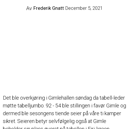
Av
Frederik Gnatt
December 5, 2021
Det ble overkjøring i Gimlehallen søndag da tabell-leder
møtte tabelljumbo. 92 - 54 ble stillingen i favør Gimle og
dermed ble sesongens tiende seier på våre ti kamper
sikret. Seieren betyr selvfølgelig også at Gimle
beholder sin plass øverst på tabellen i Firi-ligaen.