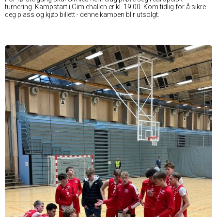
turnering. Kampstart i Gimlehallen er kl. 19.00. Kom tidlig for å sikre
deg plass og kjøp billett - denne kampen blir utsolgt.