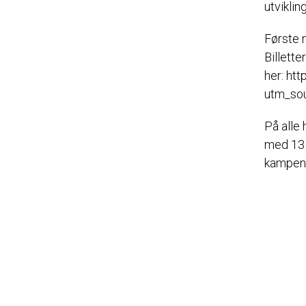
utvikli
Første m
Billette
her:
htt
utm_so
På alle
med 13 
kampen r