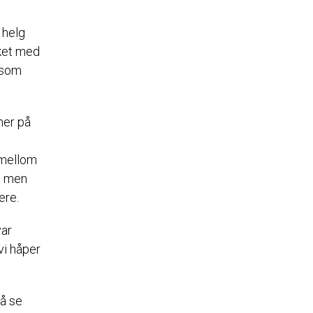
 helg
sket med
 som
mer på
 mellom
, men
ere.
var
vi håper
 å se