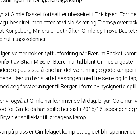
r at Gimle Basket fortsatt er ubeseiret i Firi-ligaen. Forrige
e lag ubeseiret, men etter at vi slo Asker og Tromsø overra
ot Kongsberg Miners er det nå kun Gimle og Frøya Basket
 null i tapskolonnen.
helgen venter nok en tøff utfordring når Bærum Basket kom
Anført av Stian Mjøs er Bærum alltid blant Gimles argeste
dere og de siste årene har det vært mange gode kamper
agene. Bærum har startet sesongen med tre seire og to tap
med seg forsterkninger til Bergen i form av nysignerte spill
er vi også at Gimle har kommende lørdag. Bryan Coleman 
god for Gimle da han spilte her sist i 2015/16-sesongen og 
Bryan er spilleklar til lørdagens kamp.
an på plass er Gimlelaget komplett og det blir spennende