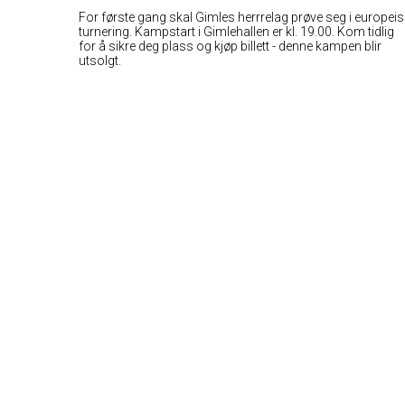
For første gang skal Gimles herrrelag prøve seg i europeis
turnering. Kampstart i Gimlehallen er kl. 19.00. Kom tidlig
for å sikre deg plass og kjøp billett - denne kampen blir
utsolgt.