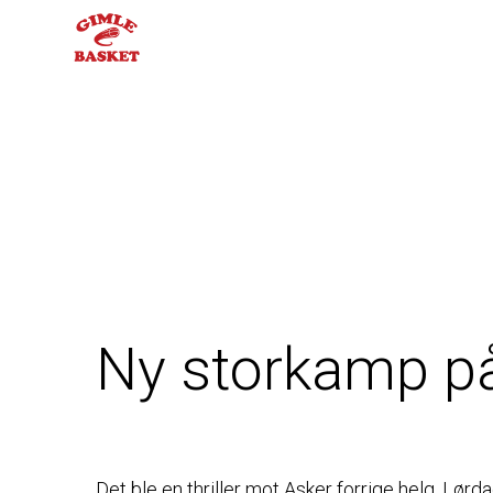
ELITE
Ny storkamp på
Det ble en thriller mot Asker forrige helg. Lørdag