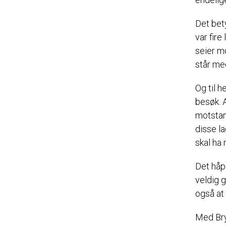
Det bety
var fir
seier m
står med
Og til 
besøk. 
motstan
disse l
skal ha 
Det håp
veldig 
også at 
Med Bry