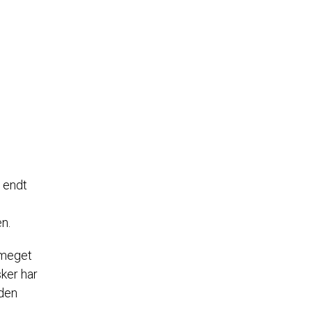
r endt
en.
s meget
sker har
 den