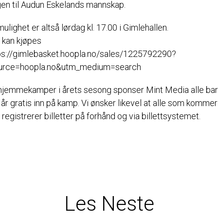
ngen til Audun Eskelands mannskap.
ulighet er altså lørdag kl. 17.00 i Gimlehallen.
r kan kjøpes
ps://gimlebasket.hoopla.no/sales/1225792290?
urce=hoopla.no&utm_medium=search
 hjemmekamper i årets sesong sponser Mint Media alle barn
år gratis inn på kamp. Vi ønsker likevel at alle som kommer
egistrerer billetter på forhånd og via billettsystemet.
Les Neste