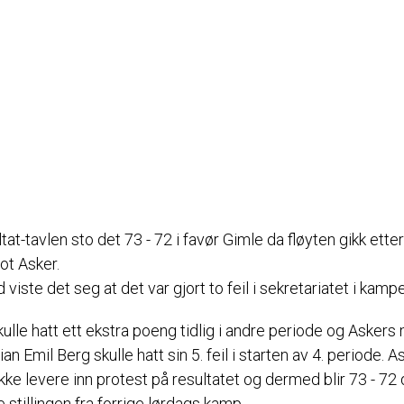
tat-tavlen sto det 73 - 72 i favør Gimle da fløyten gikk ette
t Asker.
id viste det seg at det var gjort to feil i sekretariatet i kamp
ulle hatt ett ekstra poeng tidlig i andre periode og Asker
an Emil Berg skulle hatt sin 5. feil i starten av 4. periode. A
ikke levere inn protest på resultatet og dermed blir 73 - 72
 stillingen fra forrige lørdags kamp.