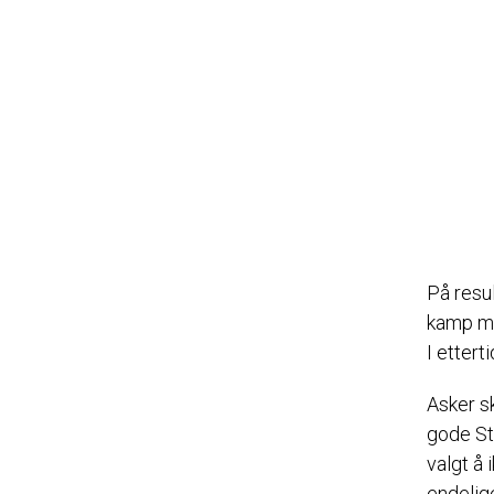
På resul
kamp mo
I ettert
Asker sk
gode Sti
valgt å 
endelige