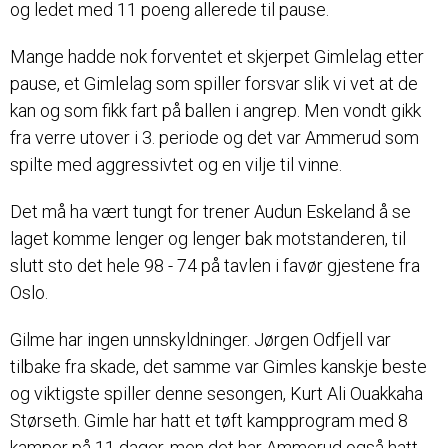
og ledet med 11 poeng allerede til pause.
Mange hadde nok forventet et skjerpet Gimlelag etter
pause, et Gimlelag som spiller forsvar slik vi vet at de
kan og som fikk fart på ballen i angrep. Men vondt gikk
fra verre utover i 3. periode og det var Ammerud som
spilte med aggressivtet og en vilje til vinne.
Det må ha vært tungt for trener Audun Eskeland å se
laget komme lenger og lenger bak motstanderen, til
slutt sto det hele 98 - 74 på tavlen i favør gjestene fra
Oslo.
Gilme har ingen unnskyldninger. Jørgen Odfjell var
tilbake fra skade, det samme var Gimles kanskje beste
og viktigste spiller denne sesongen, Kurt Ali Ouakkaha
Størseth. Gimle har hatt et tøft kampprogram med 8
kamper på 11 dager, men det har Ammerud også hatt