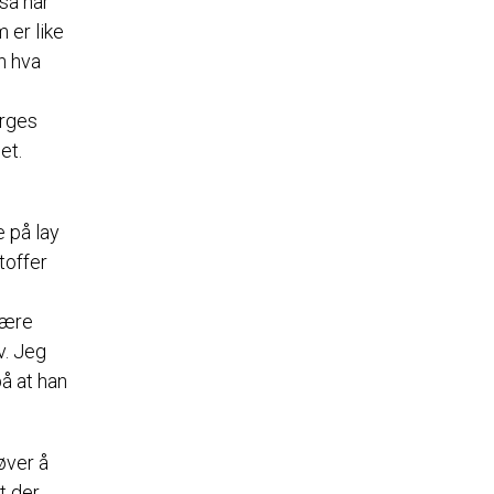
 så har
 er like
n hva
orges
et.
e på lay
toffer
 lære
v. Jeg
på at han
røver å
et der