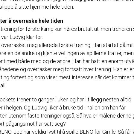
 slippe å sitte hjemme hele tiden.
ter å overraske hele tiden
trening før første kamp kan høres brutalt ut, men treneren 
 var Ludvig klar for.
 overrasket meg allerede første trening. Han startet på mit
re en de andre og kjente vel ingen av spillerne fra før, men
jent med både meg og de andre. Han har hatt en enorm utvi
ånedene og overrasker meg fortsatt hver trening. Han er e
 ting fortest og som viser mest interesse når det kommer t
ll.
ckets trener to ganger i uken og har i tillegg nesten alltid
r i helgen. Og Ludvig liker å bruke tid i hallen om han får
ten utenom faste treninger også. Så hva er målene denne 
rt pågangsmot har satt seg?
BLNO. Jeg har veldig lyst til å spille BLNO for Gimle. Så får 