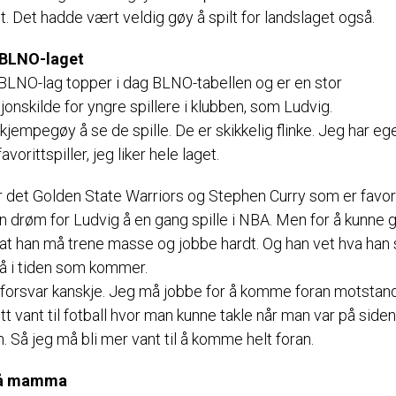
t. Det hadde vært veldig gøy å spilt for landslaget også.
 BLNO-laget
BLNO-lag topper i dag BLNO-tabellen og er en stor
onskilde for yngre spillere i klubben, som Ludvig.
 kjempegøy å se de spille. De er skikkelig flinke. Jeg har eg
avorittspiller, jeg liker hele laget.
r det Golden State Warriors og Stephen Curry som er favor
n drøm for Ludvig å en gang spille i NBA. Men for å kunne 
 at han må trene masse og jobbe hardt. Og han vet hva han s
å i tiden som kommer.
r forsvar kanskje. Jeg må jobbe for å komme foran motstan
itt vant til fotball hvor man kunne takle når man var på side
n. Så jeg må bli mer vant til å komme helt foran.
lå mamma