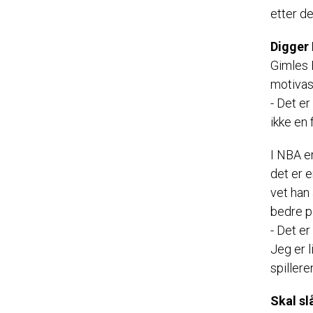
etter de
Digger
Gimles 
motivasj
- Det er
ikke en f
I NBA e
det er e
vet han
bedre p
- Det e
Jeg er l
spillere
Skal s