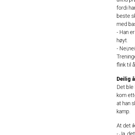
fordi ha
beste sk
med bas
- Han er
høyt.
- Nei,ne
Treninge
flink ti
Deilig 
Det ble 
kom ett
at han s
kamp.
At det i
- Ja, de