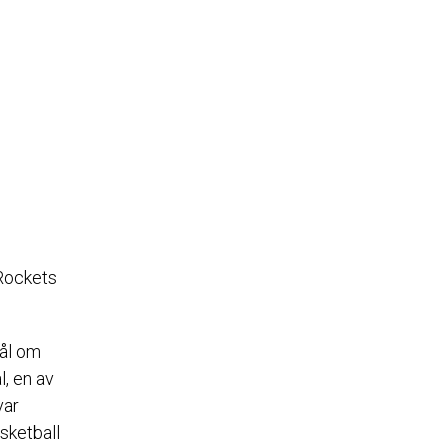
 Rockets
mål om
l, en av
var
sketball