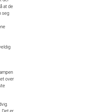
på at de
n seg
ene
veldig
 Kampen
ket over
ste
dvig.
. Det er