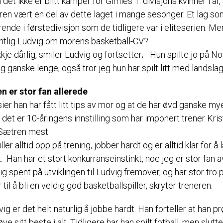
det ikke er blitt kamper for Gimles 1. divisjons kvinner i år,
en vært en del av dette laget i mange sesonger. Et lag som
nde i førstedivisjon som de tidligere var i eliteserien. Me
ntlig Ludvig om morens basketball-CV?
kje dårlig, smiler Ludvig og fortsetter; - Hun spilte jo på N
g ganske lenge, også tror jeg hun har spilt litt med landslag
n er stor fan allerede
ier han har fått litt tips av mor og at de har øvd ganske my
det er 10-åringens innstilling som har imponert trener Kris
Sætren mest.
iller alltid opp på trening, jobber hardt og er alltid klar for å
. Han har et stort konkurranseinstinkt, noe jeg er stor fan a
lig spent på utviklingen til Ludvig fremover, og har stor tro 
il å bli en veldig god basketballspiller, skryter treneren.
ig er det helt naturlig å jobbe hardt. Han forteller at han p
røve sitt beste i alt. Tidligere har han spilt fotball, men slutt