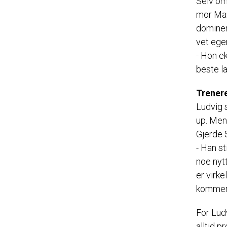
Selv om 
mor Mar
dominere
vet ege
- Hon ek
beste la
Trenere
Ludvig s
up. Men 
Gjerde 
- Han st
noe nytt
er virke
kommer t
For Ludv
alltid p