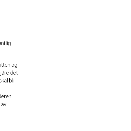
entlig
itten og
gjøre det
kal bli
deren.
n av