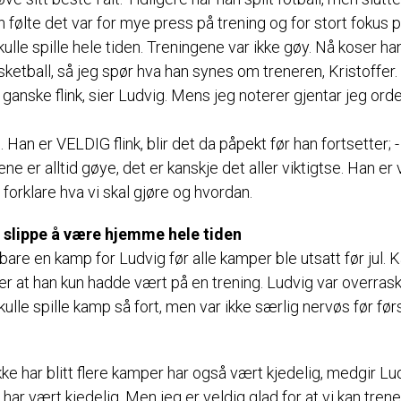
n følte det var for mye press på trening og for stort fokus 
ulle spille hele tiden. Treningene var ikke gøy. Nå koser ha
ketball, så jeg spør hva han synes om treneren, Kristoffer.
 ganske flink, sier Ludvig. Mens jeg noterer gjentar jeg ord
i. Han er VELDIG flink, blir det da påpekt før han fortsetter; -
ne er alltid gøye, det er kanskje det aller viktigtse. Han er 
l å forklare hva vi skal gjøre og hvordan.
å slippe å være hjemme hele tiden
bare en kamp for Ludvig før alle kamper ble utsatt før jul.
er at han kun hadde vært på en trening. Ludvig var overras
kulle spille kamp så fort, men var ikke særlig nervøs før før
kke har blitt flere kamper har også vært kjedelig, medgir Lu
t har vært kjedelig. Men jeg er veldig glad for at vi kan trene