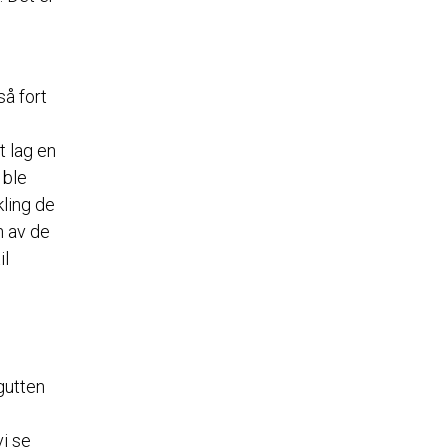
så fort
t lag en
 ble
kling de
n av de
il
gutten
vi se