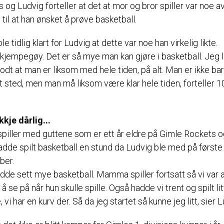
s og Ludvig forteller at det at mor og bror spiller var noe a
til at han ønsket å prøve basketball.
le tidlig klart for Ludvig at dette var noe han virkelig likte.
 kjempegøy. Det er så mye man kan gjøre i basketball. Jeg l
odt at man er liksom med hele tiden, på alt. Man er ikke bar
 sted, men man må liksom være klar hele tiden, forteller 1
kkje dårlig...
spiller med guttene som er ett år eldre på Gimle Rockets 
adde spilt basketball en stund da Ludvig ble med på første
ber.
dde sett mye basketball. Mamma spiller fortsatt så vi var a
å se på når hun skulle spille. Også hadde vi trent og spilt lit
vi har en kurv der. Så da jeg startet så kunne jeg litt, sier L