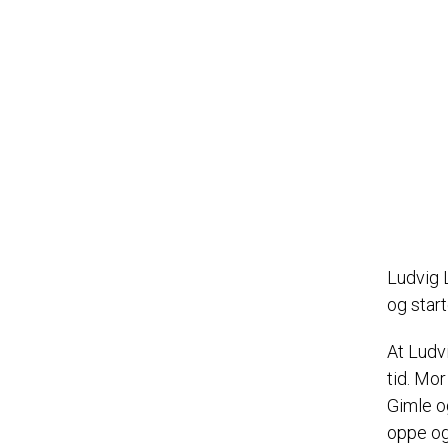
Ludvig 
og start
At Ludv
tid. Mo
Gimle o
oppe og