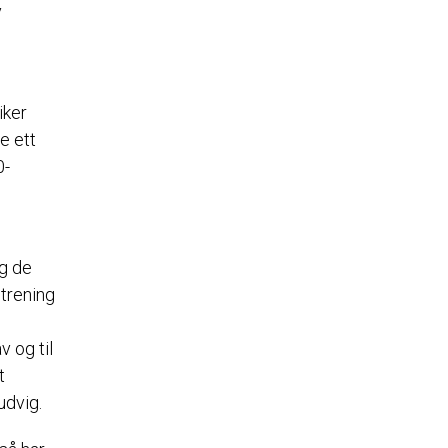
v
iker
e ett
0-
og de
 trening
v og til
t
udvig.