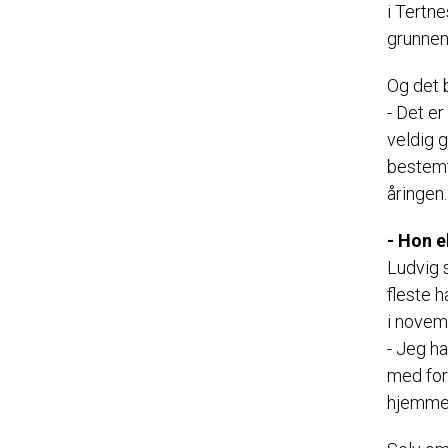
i Tertne
grunnen 
Og det b
- Det er
veldig g
bestemt
åringen.
- Hon e
Ludvig 
fleste h
i novem
- Jeg ha
med for 
hjemme, 