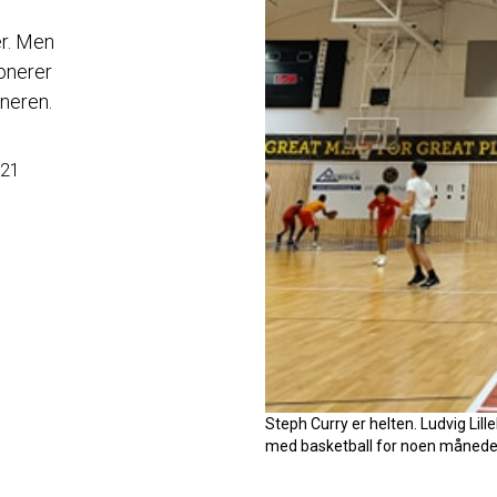
er. Men
onerer
eneren.
021
Steph Curry er helten. Ludvig Lil
med basketball for noen måneder