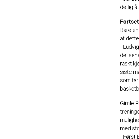
deilig å
Fortset
Bare en 
at dette
- Ludvig
del sene
raskt k
siste m
som tar
basketba
Gimle Ro
treninge
mulighe
med sto
- Først 