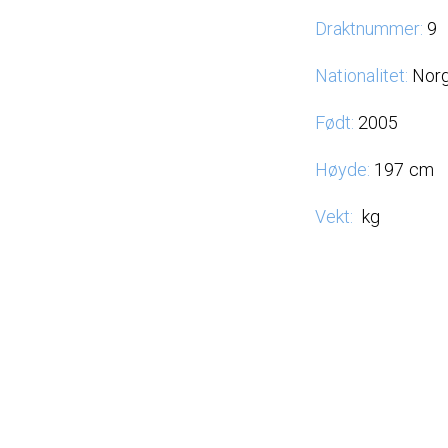
Draktnummer:
9
Nationalitet:
Nor
Født:
2005
Høyde:
197
cm
Vekt:
kg
CONTACT
N
+47 982 55 169