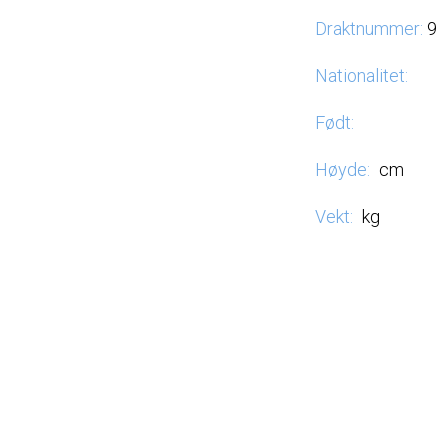
Draktnummer:
9
Nationalitet:
Født:
Høyde:
cm
Vekt:
kg
CONTACT
N
+47 982 55 169