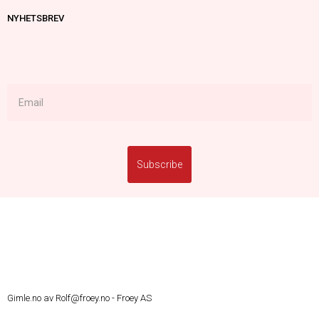
NYHETSBREV
Gimle.no av
Rolf@froey.no -
Froey AS