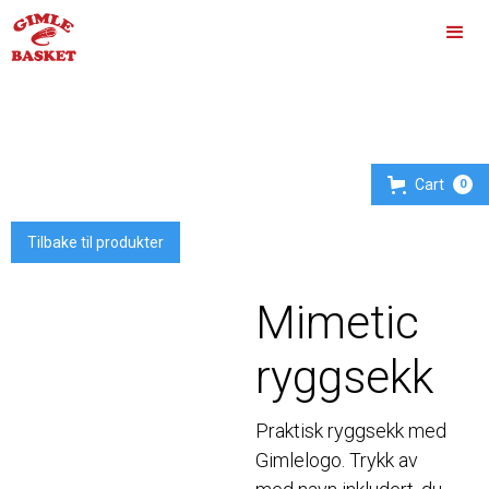
Cart
0
Tilbake til produkter
Mimetic
ryggsekk
Praktisk ryggsekk med
Gimlelogo. Trykk av