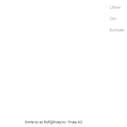
Utleie
Om
Kontakt
Gimle.no av
Rolf@froey.no -
Froey AS